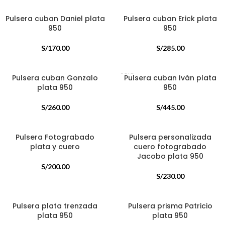
Pulsera cuban Daniel plata
Pulsera cuban Erick plata
950
950
S/
170.00
S/
285.00
SOLD
Pulsera cuban Gonzalo
Pulsera cuban Iván plata
OUT
plata 950
950
S/
260.00
S/
445.00
Pulsera Fotograbado
Pulsera personalizada
plata y cuero
cuero fotograbado
Jacobo plata 950
S/
200.00
S/
230.00
Pulsera plata trenzada
Pulsera prisma Patricio
plata 950
plata 950