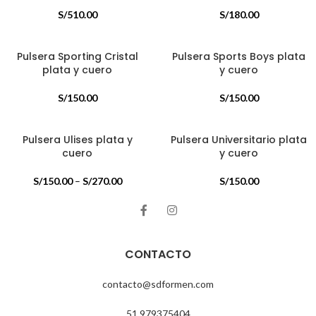
S/
510.00
S/
180.00
Pulsera Sporting Cristal
Pulsera Sports Boys plata
plata y cuero
y cuero
S/
150.00
S/
150.00
Pulsera Ulises plata y
Pulsera Universitario plata
cuero
y cuero
S/
150.00
–
S/
270.00
S/
150.00
CONTACTO
contacto@sdformen.com
51 979375404