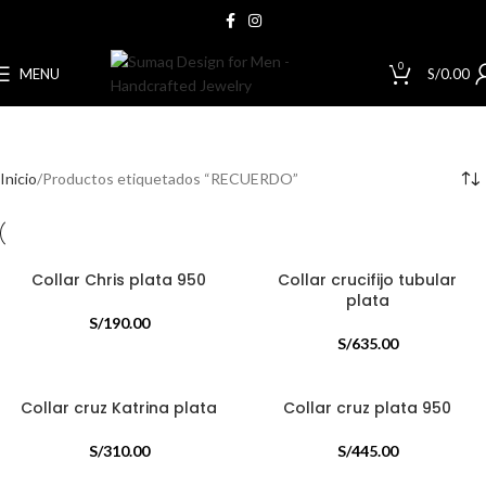
0
MENU
S/
0.00
Inicio
Productos etiquetados “RECUERDO”
Collar Chris plata 950
Collar crucifijo tubular
plata
S/
190.00
S/
635.00
Collar cruz Katrina plata
Collar cruz plata 950
S/
310.00
S/
445.00