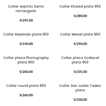
Collar espíritu Santo
Collar Khaled plata 950
rectangular
S/
280.00
S/
295.00
Collar Maximals plata 950
Collar Misael plata 950
S/
190.00
S/
290.00
Collar placa Photography
Collar placa Zodiacal
plata 950
plata 950
S/
260.00
S/
235.00
Collar round plata 950
Collar San Judas Tadeo
plata
S/
260.00
S/
330.00