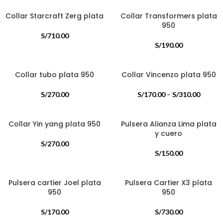
Collar Starcraft Zerg plata
Collar Transformers plata
950
S/
710.00
S/
190.00
Collar tubo plata 950
Collar Vincenzo plata 950
S/
270.00
S/
170.00
–
S/
310.00
Collar Yin yang plata 950
Pulsera Alianza Lima plata
y cuero
S/
270.00
S/
150.00
Pulsera cartier Joel plata
Pulsera Cartier X3 plata
950
950
S/
170.00
S/
730.00