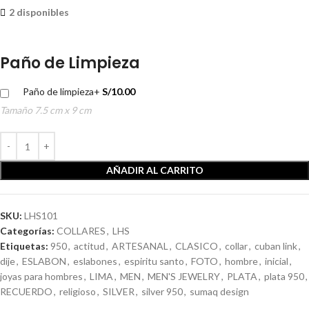
2 disponibles
Paño de Limpieza
Paño de limpieza
+
S/
10.00
Tamaño 7.5 cm x 9 cm
AÑADIR AL CARRITO
SKU:
LHS101
Categorías:
COLLARES
,
LHS
Etiquetas:
950
,
actitud
,
ARTESANAL
,
CLASICO
,
collar
,
cuban link
,
dije
,
ESLABON
,
eslabones
,
espiritu santo
,
FOTO
,
hombre
,
inicial
,
joyas para hombres
,
LIMA
,
MEN
,
MEN'S JEWELRY
,
PLATA
,
plata 950
,
RECUERDO
,
religioso
,
SILVER
,
silver 950
,
sumaq design