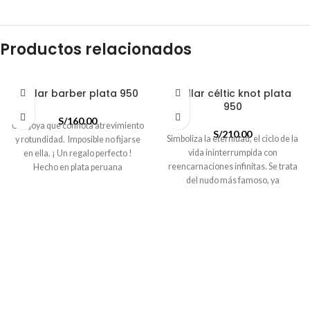
Productos relacionados
Collar barber plata 950
Collar céltic knot plata
950
S/
160.00
Una joya que connota atrevimiento
S/
210.00
Simboliza la eternidad, el ciclo de la
y rotundidad. Imposible no fijarse
vida ininterrumpida con
en ella. ¡ Un regalo perfecto !
reencarnaciones infinitas. Se trata
Hecho en plata peruana
del nudo más famoso, ya
Plata 950
que
representa el amor, la unión
Largo 60 cm
entre una pareja. La triqueta o
Tamaño de dije 34mm
triquetra: es un
Joya en stock
símbolo
celta
representado con
tres elementos entrelazados.
Hecho en plata peruana
Plata 950
Largo 60 cm
Tamaño de dije 23mm