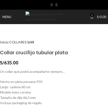
0
MENU
S/
0.00
Click to enlarge
Inicio
COLLARES
LHS
Collar crucifijo tubular plata
S/
635.00
Un collar que podrá acompañarte siempre…
Hecho en plata peruana 950
Largo cadena 60 cm
Modelo lomo corvina
Tamaño de dije 66.3 mm
Incluye packaging de regalo