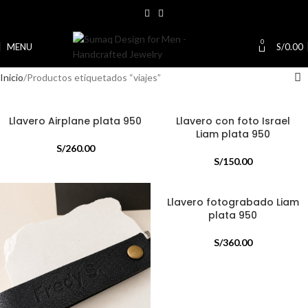
0
MENU
S/
0.00
Inicio
Productos etiquetados “viajes”
Llavero Airplane plata 950
Llavero con foto Israel
Liam plata 950
S/
260.00
S/
150.00
Llavero fotograbado Liam
plata 950
S/
360.00