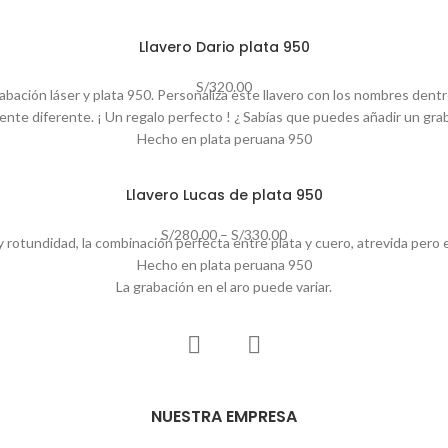
Todos los accesorios son de plata
Incluye packaging de regalo
Llavero Dario plata 950
Elaboración 4 a 6 días hábiles
Puedes enviar la grabación al 979375404 o a contacto@sumaqdesign.p
S/
320.00
rabación láser y plata 950. Personaliza este llavero con los nombres dent
nte diferente. ¡ Un regalo perfecto ! ¿ Sabías que puedes añadir un gra
Hecho en plata peruana 950
Todos los accesorios son de plata
Incluye packaging de regalo
Llavero Lucas de plata 950
Tiempo de elaboración 3 a 5 días hábiles.
Puedes enviar la grabación al 979375404 o a contacto@sumaqdesign.p
S/
280.00
–
S/
330.00
rotundidad, la combinación perfecta entre plata y cuero, atrevida pero el
Hecho en plata peruana 950
La grabación en el aro puede variar.
Hecho con biocuero
Indícanos en
notas
las iniciales que deseas.
Tiempo de elaboración 3 a 4 días hábiles
Inlcuye packaging de regalo
Si tienes una duda adicional, puedes escribirnos al 979375404
NUESTRA EMPRESA