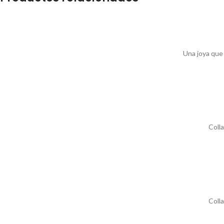
Una joya que 
Coll
Coll