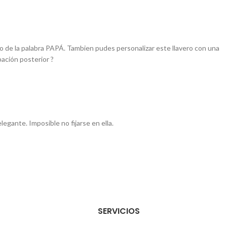
e
ro de la palabra PAPÁ. Tambien pudes personalizar este llavero con una
bación posterior ?
e
egante. Imposible no fijarse en ella.
SERVICIOS