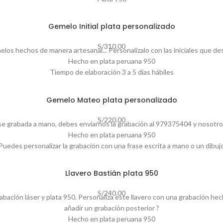
Largo 60 cm
Tamaño de dije 30.80 mm
Gemelo Initial plata personalizado
Grosor de cadena 3 mm
S/
310.00
los hechos de manera artesanal... Personalizalo con las iniciales que de
Hecho en plata peruana 950
Tiempo de elaboración 3 a 5 días hábiles
Inlcuye packaging de regalo
Envía las iniciales en NOTAS o al whatsapp
Gemelo Mateo plata personalizado
Si tienes una duda adicional, puedes escribirnos al 979375404
S/
220.00
 grabada a mano, debes enviarnos la grabación al 979375404 y nosotros 
Hecho en plata peruana 950
Puedes personalizar la grabación con una frase escrita a mano o un dibuj
Diámetro del gemelo 12.8 mm
Tiempo de elaboración 3 a 5 días hábiles
Llavero Bastián plata 950
Inlcuye packaging de regalo
Si tienes una duda adicional, puedes escribirnos al 979375404
S/
240.00
abación láser y plata 950. Personaliza este llavero con una grabación he
añadir un grabación posterior ?
Hecho en plata peruana 950