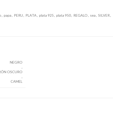
o
,
papa
,
PERU
,
PLATA
,
plata 925
,
plata 950
,
REGALO
,
sea
,
SILVER
,
NEGRO
,
RÓN OSCURO
,
CAMEL