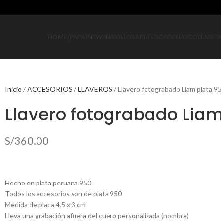
HOME
¡PAPÁ!
NEW IN
ANILLOS
ARETES
CADENAS
COLLARES
Inicio
ACCESORIOS
LLAVEROS
Llavero fotograbado Liam plata 9
Llavero fotograbado Liam
S/
360.00
Hecho en plata peruana 950
Todos los accesorios son de plata 950
Medida de placa 4.5 x 3 cm
Lleva una grabación afuera del cuero personalizada (nombre)