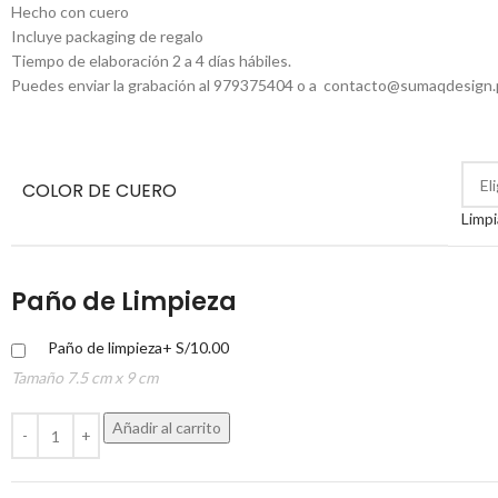
Hecho con cuero
Incluye packaging de regalo
Tiempo de elaboración 2 a 4 días hábiles.
Puedes enviar la grabación al 979375404 o a contacto@sumaqdesign
COLOR DE CUERO
Limpi
Paño de Limpieza
Paño de limpieza
+
S/
10.00
Tamaño 7.5 cm x 9 cm
Añadir al carrito