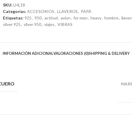
SKU:
LHL18
Categorías:
ACCESORIOS
,
LLAVEROS
,
PAPÁ
Etiquetas:
925
,
950
,
actitud
,
avion
,
for men
,
heavy
,
hombre
,
llaver
silver 925
,
silver 950
,
viajes
,
VIBRAS
INFORMACIÓN ADICIONAL
VALORACIONES (0)
SHIPPING & DELIVERY
CUERO
MAR