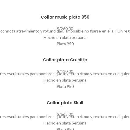
Collar music plata 950
S/
260.00
connota atrevimiento y rotundidad. Imposible no fijarse en ella. ¡ Un reg
Hecho en plata peruana
Plata 950
Largo 60 cm
Tamaño de dije 39mm
Collar plata Crucifijo
Puedes personalizar este collar
Tiempo de elaboración de 3 a 5 días habiles.
S/
410.00
ares esculturales para hombres que inyectan ritmo y textura en cualquier 
Hecho en plata peruana
Plata 950
Largo 60 cm
Tamaño de dije 38mm
Collar plata Skull
Joya en stock
S/
665.00
ares esculturales para hombres que inyectan ritmo y textura en cualquier 
Hecho en plata peruana
Plata 950