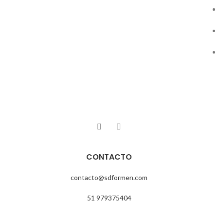
CONTACTO
contacto@sdformen.com
51 979375404