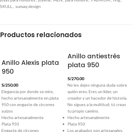
SKULL
,
sumaq design
Productos relacionados
Anillo antiestrés
Anillo Alexis plata
plata 950
950
S/
270.00
S/
250.00
No les dejes ninguna duda sobre
Elegancia por donde se mire,
quién eres. Eres un líder, un
hecho artesanalmente en plata
creador y un hacedor de historia.
950 con engaste de circones
No sigues a la multitud; tú creas
suizos
tu propio camino.
Hecho artesanalmente
Hecho artesanalmente
Plata 950
Plata 950
Engaste de circones
Los acabados son artesanales,