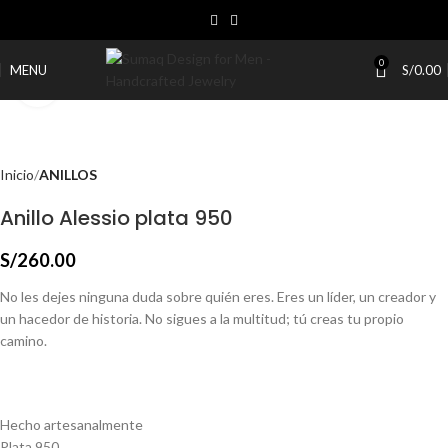
0
MENU
S/
0.00
Click to enlarge
Inicio
ANILLOS
Anillo Alessio plata 950
S/
260.00
No les dejes ninguna duda sobre quién eres. Eres un líder, un creador y
un hacedor de historia. No sigues a la multitud; tú creas tu propio
camino.
Hecho artesanalmente
Plata 950