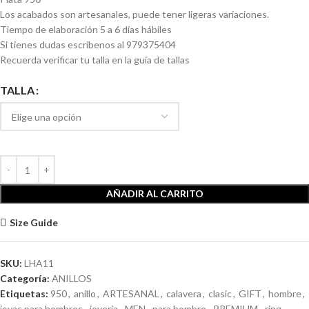
Los acabados son artesanales, puede tener ligeras variaciones.
Tiempo de elaboración 5 a 6 días hábiles
Si tienes dudas escríbenos al 979375404
Recuerda verificar tu talla en la guía de tallas
TALLA
AÑADIR AL CARRITO
Size Guide
SKU:
LHA11
Categoría:
ANILLOS
Etiquetas:
950
,
anillo
,
ARTESANAL
,
calavera
,
clasic
,
GIFT
,
hombre
,
joyas para hombres
,
joyeria
,
MEN
,
para hombre
,
PREMIUM
,
ring
,