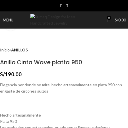
0
MENU
S/
0.00
Click to enlarge
Inicio
ANILLOS
Anillo Cinta Wave platta 950
S/
190.00
Elegancia por donde se mire, hecho artesanalmente en plata 950 con
engaste de circones suizos
Hecho artesanalmente
Plata 950
Los acabados son artesanales, puede tener ligeras variaciones.