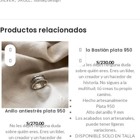
Productos relacionados
Anillo Bastián plata 950
S/
230.00
No les dejes ninguna duda
sobre quién eres. Eres un líder,
un creador y un hacedor de
historia. No sigues a la
multitud; tú creas tu propio
camino.
Hecho artesanalmente
Plata 950
Anillo antiestrés plata 950
Alto del anillo 9 mm
Los acabados son artesanales,
S/
270.00
puede tener ligeras
No les dejes ninguna duda
variaciones.
sobre quién eres. Eres un líder,
DISPONIBLE SOLO EN TALLA
un creador y un hacedor de