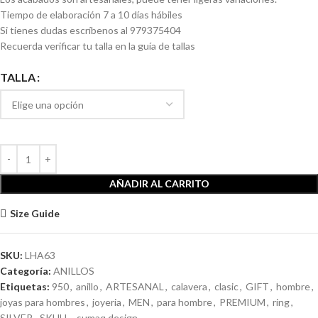
Tiempo de elaboración 7 a 10 días hábiles
Si tienes dudas escríbenos al 979375404
Recuerda verificar tu talla en la guía de tallas
TALLA
AÑADIR AL CARRITO
Size Guide
SKU:
LHA63
Categoría:
ANILLOS
Etiquetas:
950
,
anillo
,
ARTESANAL
,
calavera
,
clasic
,
GIFT
,
hombre
,
joyas para hombres
,
joyeria
,
MEN
,
para hombre
,
PREMIUM
,
ring
,
SILVER
,
SKULL
,
sumaq design