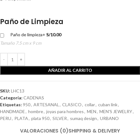
Paño de Limpieza
Paño de limpieza
+
S/
10.00
Tamaño 7.5 cm x 9 cm
AÑADIR AL CARRITO
SKU:
LHC13
Categoría:
CADENAS
Etiquetas:
950
,
ARTESANAL
,
CLASICO
,
collar
,
cuban link
,
HANDMADE
,
hombre
,
joyas para hombres
,
MEN
,
MEN'S JEWELRY
,
PERU
,
PLATA
,
plata 950
,
SILVER
,
sumaq design
,
URBANO
VALORACIONES (0)
SHIPPING & DELIVERY