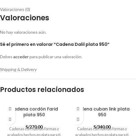
Valoraciones (0)
Valoraciones
No hay valoraciones aún.
Sé el primero en valorar “Cadena Dalil plata 950”
Debes
acceder
para publicar una valoración.
Shipping & Delivery
Productos relacionados
Cadena cordón Farid
Cadena cuban link plata
plata 950
950
S/
270.00
S/
340.00
Cadenas con nuevas formas y
Cadenas con nuevas formas y
acabados hechos en plata para ti.
acabados hechos en plata para ti.