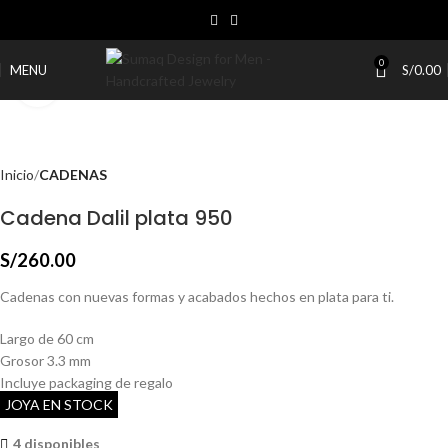
0
MENU
S/
0.00
Click to enlarge
Inicio
CADENAS
Cadena Dalil plata 950
S/
260.00
Cadenas con nuevas formas y acabados hechos en plata para ti.
Largo de 60 cm
Grosor 3.3 mm
Incluye packaging de regalo
JOYA EN STOCK
4 disponibles