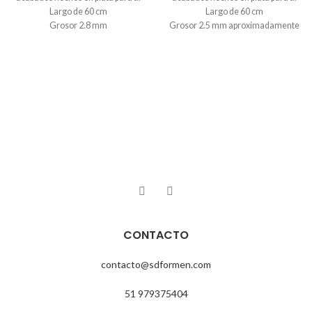
Largo de 60 cm
Largo de 60 cm
Grosor 2.8 mm
Grosor 2.5 mm aproximadamente
Incluye packaging de regalo
Incluye packaging de regalo
Joya en stock
Elaboracion 2 a 3 días hábiñes
CONTACTO
contacto@sdformen.com
51 979375404