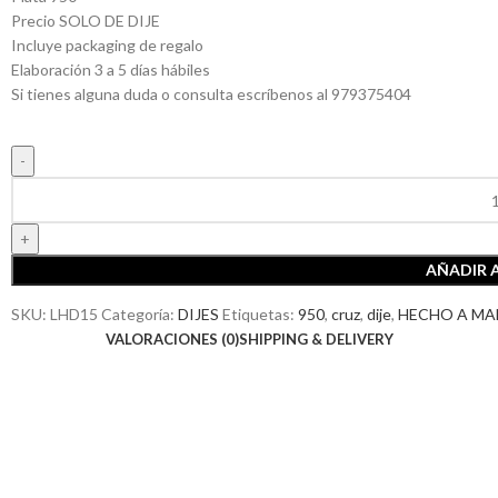
Precio SOLO DE DIJE
Incluye packaging de regalo
Elaboración 3 a 5 días hábiles
Si tienes alguna duda o consulta escríbenos al 979375404
AÑADIR 
SKU:
LHD15
Categoría:
DIJES
Etiquetas:
950
,
cruz
,
dije
,
HECHO A M
VALORACIONES (0)
SHIPPING & DELIVERY