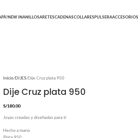
APÁ!
NEW IN
ANILLOS
ARETES
CADENAS
COLLARES
PULSERA
ACCESORIO
Inicio
DIJES
Dije Cruz plata 950
Dije Cruz plata 950
S/
180.00
Joyas creadas y diseñadas para ti
Hecho a mano
Plata 950