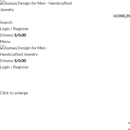
HOME
¡P
Search
Login / Register
0
items
S/
0.00
Menu
0
items
S/
0.00
Login / Register
Click to enlarge