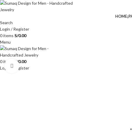
HOME
¡P
Search
Login / Register
0
items
S/
0.00
Menu
0
items
S/
0.00
Click to enlarge
Login / Register