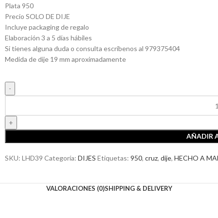
Plata 950
Precio SOLO DE DIJE
Incluye packaging de regalo
Elaboración 3 a 5 días hábiles
Si tienes alguna duda o consulta escríbenos al 979375404
Medida de dije 19 mm aproximadamente
AÑADIR 
SKU:
LHD39
Categoría:
DIJES
Etiquetas:
950
,
cruz
,
dije
,
HECHO A M
VALORACIONES (0)
SHIPPING & DELIVERY