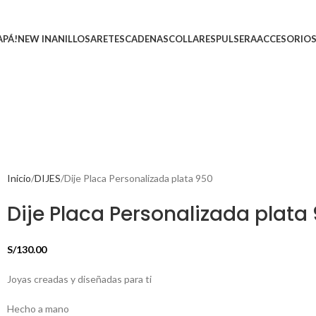
APÁ!
NEW IN
ANILLOS
ARETES
CADENAS
COLLARES
PULSERA
ACCESORIO
Inicio
DIJES
Dije Placa Personalizada plata 950
Dije Placa Personalizada plata
S/
130.00
Joyas creadas y diseñadas para ti
Hecho a mano