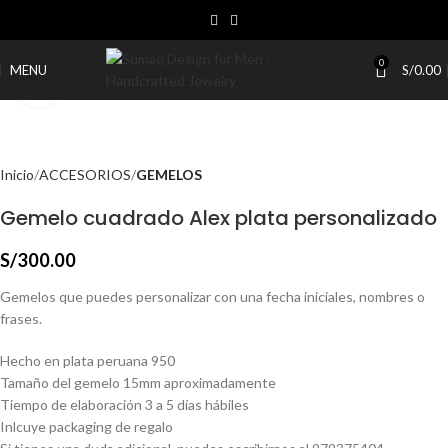
0
MENU
S/
0.00
Click to enlarge
Inicio
ACCESORIOS
GEMELOS
Gemelo cuadrado Alex plata personalizado
S/
300.00
Gemelos que puedes personalizar con una fecha iniciales, nombres o
frases.
Hecho en plata peruana 950
Tamaño del gemelo 15mm aproximadamente
Tiempo de elaboración 3 a 5 días hábiles
Inlcuye packaging de regalo