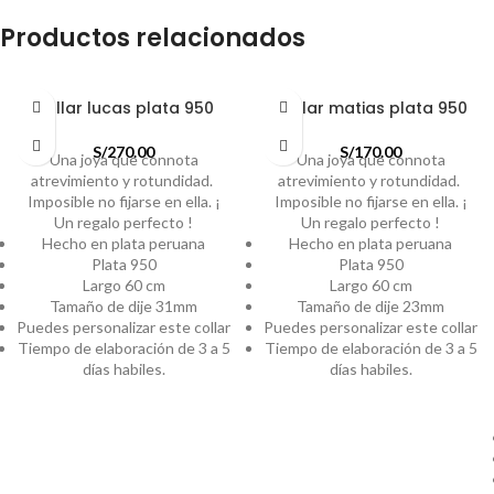
Productos relacionados
Collar lucas plata 950
Collar matias plata 950
S/
270.00
S/
170.00
Una joya que connota
Una joya que connota
atrevimiento y rotundidad.
atrevimiento y rotundidad.
Imposible no fijarse en ella. ¡
Imposible no fijarse en ella. ¡
Un regalo perfecto !
Un regalo perfecto !
Hecho en plata peruana
Hecho en plata peruana
Plata 950
Plata 950
Largo 60 cm
Largo 60 cm
Tamaño de dije 31mm
Tamaño de dije 23mm
Puedes personalizar este collar
Puedes personalizar este collar
Tiempo de elaboración de 3 a 5
Tiempo de elaboración de 3 a 5
días habiles.
días habiles.