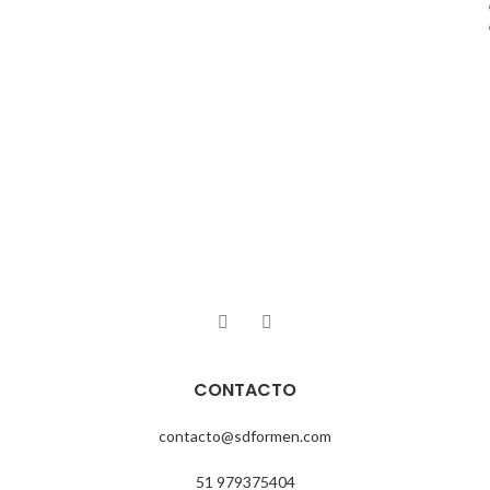
CONTACTO
contacto@sdformen.com
51 979375404