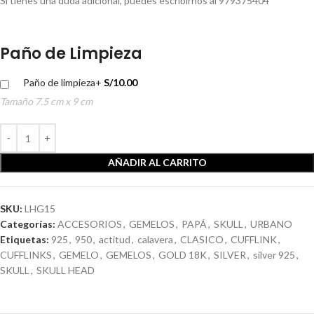
Si tienes una duda adicional, puedes escribirnos al 979375404
Paño de Limpieza
Paño de limpieza
+
S/
10.00
Tamaño 7.5 cm x 9 cm
AÑADIR AL CARRITO
SKU:
LHG15
Categorías:
ACCESORIOS
,
GEMELOS
,
PAPÁ
,
SKULL
,
URBANO
Etiquetas:
925
,
950
,
actitud
,
calavera
,
CLASICO
,
CUFFLINK
,
CUFFLINKS
,
GEMELO
,
GEMELOS
,
GOLD 18K
,
SILVER
,
silver 925
,
SKULL
,
SKULL HEAD