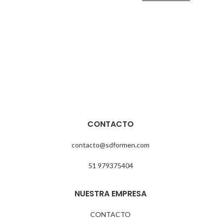
JOYA EN STOCK
Hecha en plata 950
Diámetro 51 mm
Hecho artesanalmente
Tiempo de elaboración 3 a 4 días
hábiles
CONTACTO
contacto@sdformen.com
51 979375404
NUESTRA EMPRESA
CONTACTO