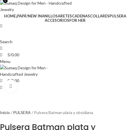
0
0
HOME
¡PAPÁ!
NEW IN
ANILLOS
ARETES
CADENAS
COLLARES
PULSERA
ACCESORIOS
FOR HER
Search
S/
0.00
Menu
S/
0.00
Click to enlarge
Inicio
PULSERA
Pulsera Batman plata y obsidiana
Pulsera Batman plata y