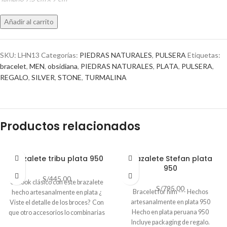
Añadir al carrito
SKU:
LHN13
Categorías:
PIEDRAS NATURALES
,
PULSERA
Etiquetas:
bracelet
,
MEN
,
obsidiana
,
PIEDRAS NATURALES
,
PLATA
,
PULSERA
,
REGALO
,
SILVER
,
STONE
,
TURMALINA
Productos relacionados
Brazalete tribu plata 950
Brazalete Stefan plata
950
S/
445.00
Un look clásico con este brazalete
S/
795.00
Bracelet for him --- Hechos
hecho artesanalmente en plata ¿
artesanalmente en plata 950
Viste el detalle de los broces? Con
Hecho en plata peruana 950
que otro accesorios lo combinarias
Incluye packaging de regalo.
?