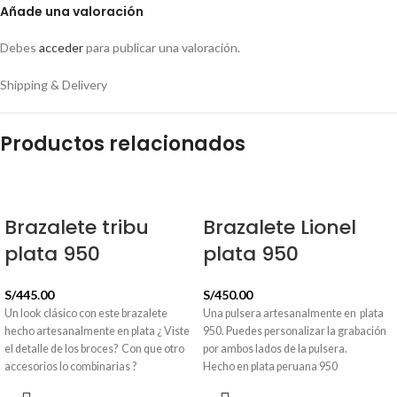
Añade una valoración
Debes
acceder
para publicar una valoración.
Shipping & Delivery
Productos relacionados
Brazalete tribu
Brazalete Lionel
plata 950
plata 950
S/
445.00
S/
450.00
Un look clásico con este brazalete
Una pulsera artesanalmente en plata
hecho artesanalmente en plata ¿ Viste
950. Puedes personalizar la grabación
el detalle de los broces? Con que otro
por ambos lados de la pulsera.
accesorios lo combinarias ?
Hecho en plata peruana 950
Hecha en plata 950
Tiempo de elaboración de 3 a 4 días.