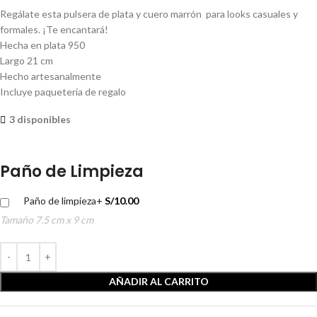
Regálate esta pulsera de plata y cuero marrón para looks casuales y
formales. ¡Te encantará!
Hecha en plata 950
Largo 21 cm
Hecho artesanalmente
Incluye paqueteria de regalo
3 disponibles
Paño de Limpieza
Paño de limpieza
+
S/
10.00
Tamaño 7.5 cm x 9 cm
AÑADIR AL CARRITO