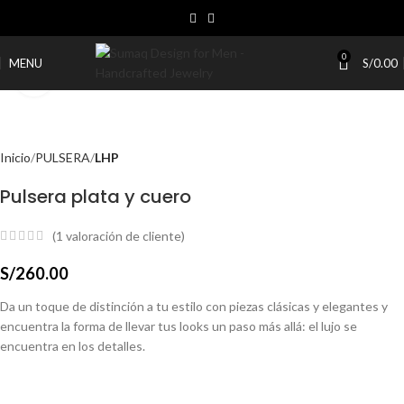
0
MENU
S/
0.00
Click to enlarge
Inicio
PULSERA
LHP
Pulsera plata y cuero
(
1
valoración de cliente)
S/
260.00
Da un toque de distinción a tu estilo con piezas clásicas y elegantes y
encuentra la forma de llevar tus looks un paso más allá: el lujo se
encuentra en los detalles.